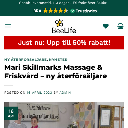
Skip
Snabb leveranstid. 1-3 dagar - Fri frakt över 349kr.
to
BRA
content
Just nu: Upp till 50% rabatt!
NY ÅTERFÖRSÄLJARE
,
NYHETER
Mari Skillmarks Massage &
Friskvård – ny återförsäljare
POSTED ON
16 APRIL 2023
BY
ADMIN
16
apr