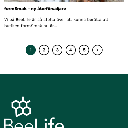
formSmak – ny återförsäljare
Vi på BeeLife är så stolta över att kunna berätta att
butiken formSmak nu är...
1
2
3
4
5