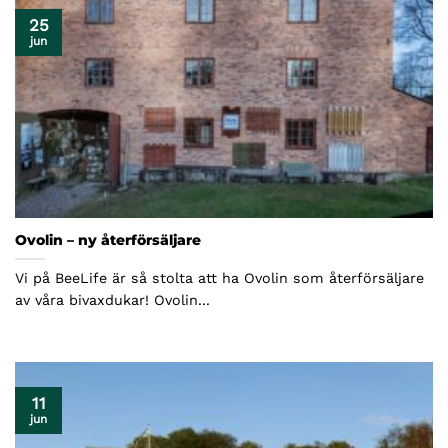
25
jun
Ovolin – ny återförsäljare
Vi på BeeLife är så stolta att ha Ovolin som återförsäljare
av våra bivaxdukar! Ovolin...
11
jun