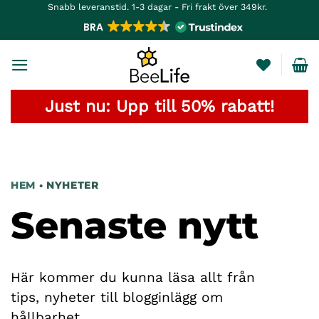
Skip
Snabb leveranstid. 1-3 dagar - Fri frakt över 349kr.
to
BRA
content
Just nu: Upp till 50% rabatt!
HEM
• NYHETER
Senaste nytt
Här kommer du kunna läsa allt från
tips, nyheter till blogginlägg om
hållbarhet.