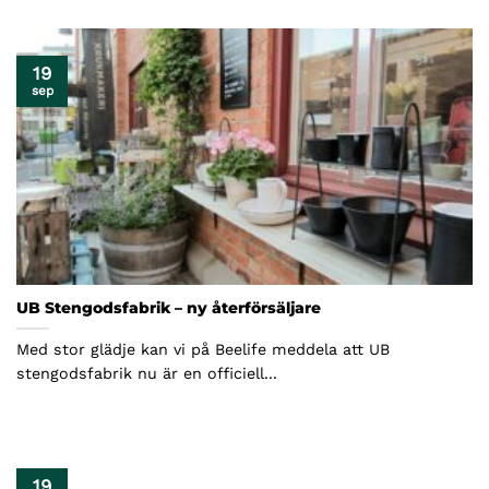
19
sep
UB Stengodsfabrik – ny återförsäljare
Med stor glädje kan vi på Beelife meddela att UB
stengodsfabrik nu är en officiell...
19