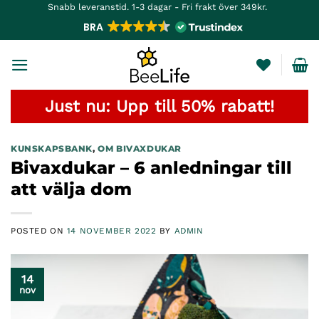
Skip
Snabb leveranstid. 1-3 dagar - Fri frakt över 349kr.
to
BRA
content
Just nu: Upp till 50% rabatt!
KUNSKAPSBANK
,
OM BIVAXDUKAR
Bivaxdukar – 6 anledningar till
att välja dom
POSTED ON
14 NOVEMBER 2022
BY
ADMIN
14
nov